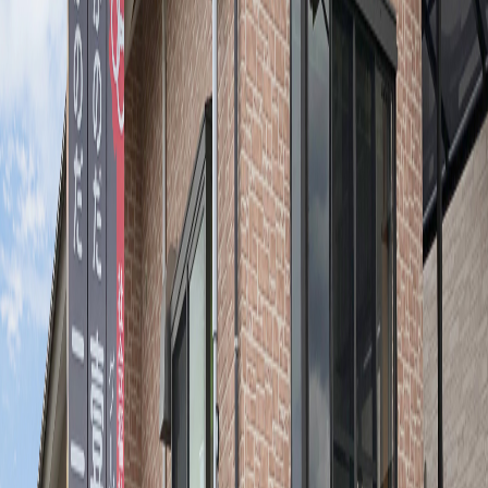
法人名
社会福祉法人 光陽会
所在地
宮崎県西都市大字清水793番地
電話
0983-43-0012
FAX
0983-43-0023
代表者
理事長 濵砂 守
設立
平成14年8月16日