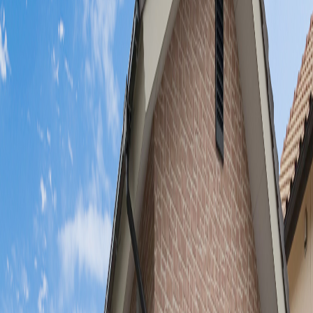
2026年6月8日
情報セキュリティ基本方針
2026年3月25日
令和7年度 地域連携推進会議実施報告
2025年7月30日
理事長退任・就任のお知らせ
令和6年度 決算報告
2024年7月23日
令和5年度 決算報告
2023年9月8日
ＪＫＡ公益事業振興補助事業のご報告